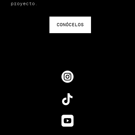
proyecto.
CONÓCELOS


